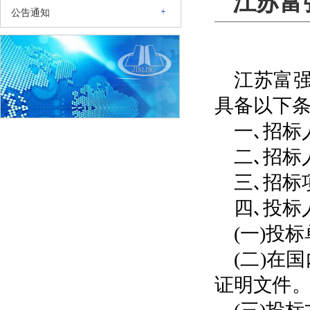
江苏富
+
公告通知
江苏富
具备以下条
一､招标
二､招标
三､招标
四､投标
(一)投
(二)在
证明文件