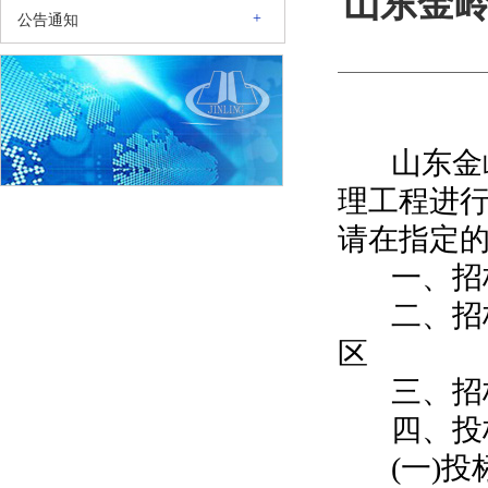
山东金
+
公告通知
山东金岭
理工程进
请在指定
一、招
二、招
区
三、招
四、投
(一)