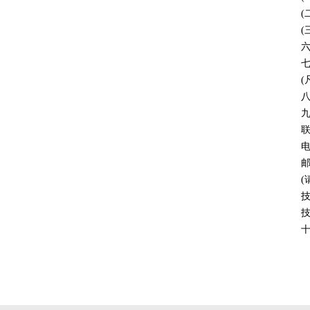
(
(
八
电
邮
技
十