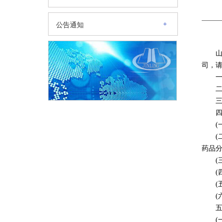
+
公告通知
山东
司，
药品
(
(