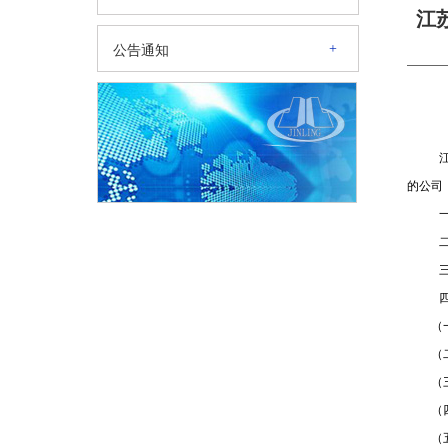
江
+
公告通知
的公司
（
（
（
（
（