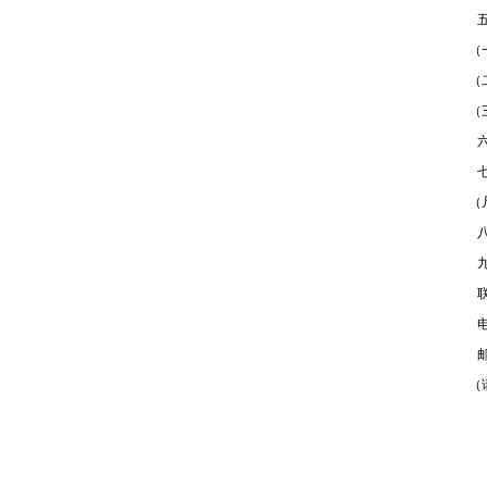
（
（
（
（
（