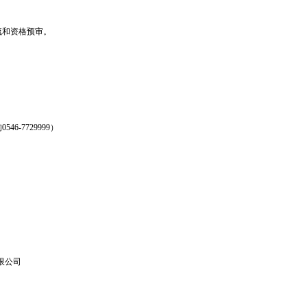
流和资格预审。
询
0546-7729999
）
限公司