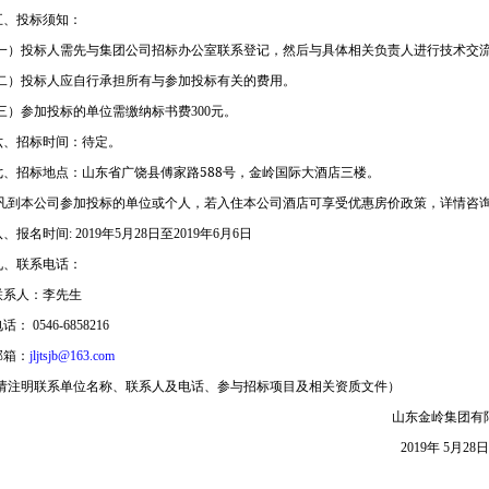
五、投标须知：
一）投标人需先与集团公司招标办公室联系登记，然后与具体相关负责人进行技术交
二）投标人应自行承担所有与参加投标有关的费用。
三）参加投标的单位需缴纳标书费
300
元。
六、招标时间：待定。
山东省广饶县傅家路
588
号，金岭国际大酒店三楼。
七、招标地点：
凡到本公司参加投标的单位或个人，若入住本公司酒店可享受优惠房价政策，详情咨
八、报名时间
: 2019
年
5
月
28
日至
2019
年
6
月
6
日
九、联系电话：
联系人：李先生
电话：
0546-6858216
邮箱：
jljtsjb@163.com
请注明联系单位名称、联系人及电话、参与招标项目及相关资质文件）
山东金岭集团有
2019
年
5
月
28
日