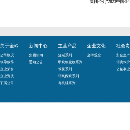
集团位列“2023中国企
关于金岭
新闻中心
主营产品
企业文化
社会责
公司概况
集团新闻
烧碱系列
金岭观念
安全生产
领导致辞
通知公告
甲烷氯化物系列
环境保护
企业荣誉
苯胺系列
公益事业
企业资质
环氧丙烷系列
下属公司
有机硅系列