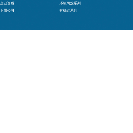
企业资质
环氧丙烷系列
下属公司
有机硅系列